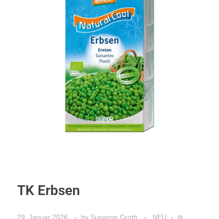
TK Erbsen
29. Januar 2026
by
Susanne Groth
NEU
tk